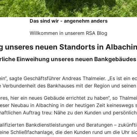
Das sind wir - angenehm anders
Willkommen in unserem RSA Blog
 unseres neuen Standorts in Albachi
ierliche Einweihung unseres neuen Bankgebäudes 
in“, sagte Geschäftsführer Andreas Thalmeier. „Es ist ein
e Verbundenheit des Bankhauses mit der Region und seinen
es, hier ein neues Gebäude errichtet zu haben“, so Thalmeie
dieser Neubau in Albaching in der heutigen Zeit keineswegs
haftlichen Auftrag treu: Nähe zu den Kunden und persönlich
alifizierten Bankdienstleistungen und Beratungen – zukünft
ine Schließfachanlage, die den Kunden rund um die Uhr si