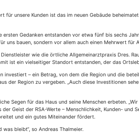
wert für unsere Kunden ist das im neuen Gebäude beheima
ie ersten Gedanken entstanden vor etwa fünf bis sechs Jahr
für uns bauen, sondern vor allem auch einen Mehrwert für A
enstleister wie die örtliche Allgemeinarztpraxis Dres. Rau
 ist ein vielseitiger Standort entstanden, der das Ortsleb
investiert – ein Betrag, von dem die Region und die beteil
us der Region zu vergeben. „Auch diese Investitionen sehen
che Segen für das Haus und seine Menschen erbeten. „Wir wü
s der Geist der RSA-Werte – Menschlichkeit, Kunden- und Se
reitet und ein gutes Miteinander fördert.
d was bleibt“, so Andreas Thalmeier.