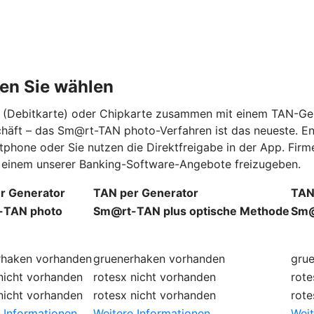
en Sie wählen
rd (Debitkarte) oder Chipkarte zusammen mit einem TAN-Ge
schäft – das Sm@rt-TAN photo-Verfahren ist das neueste. E
tphone oder Sie nutzen die Direktfreigabe in der App. Fi
in einem unserer Banking-Software-Angebote freizugeben.
r Generator
TAN per Generator
TAN
-TAN photo
Sm@rt-TAN plus optische Methode
Sm@
rhaken
vorhanden
gruenerhaken
vorhanden
gru
nicht vorhanden
rotesx
nicht vorhanden
rote
nicht vorhanden
rotesx
nicht vorhanden
rote
 Informationen
Weitere Informationen
Weit