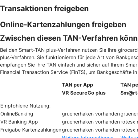
Transaktionen freigeben
Online-Kartenzahlungen freigeben
Zwischen diesen TAN-Verfahren könn
Bei den Smart-TAN plus-Verfahren nutzen Sie Ihre giroca
plus-Verfahren. Sie funktionieren für jede Art von Bankge
empfangen Sie Ihre TAN einfach und sicher auf Ihrem Smar
Financial Transaction Service (FinTS), um Bankgeschäfte 
TAN per App
TAN pe
VR SecureGo plus
Sm@rt
Empfohlene Nutzung:
OnlineBanking
gruenerhaken
vorhanden
gruene
VR Banking App
gruenerhaken
vorhanden
rotesx
Freigabe Kartenzahlungen
gruenerhaken
vorhanden
rotesx
Weitere Informationen
Weitere