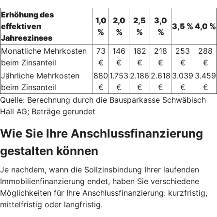
Erhöhung des
1,0
2,0
2,5
3,0
effektiven
3,5 %
4,0 %
%
%
%
%
Jahreszinses
Monatliche Mehrkosten
73
146
182
218
253
288
beim Zinsanteil
€
€
€
€
€
€
Jährliche Mehrkosten
880
1.753
2.186
2.618
3.039
3.459
beim Zinsanteil
€
€
€
€
€
€
Quelle: Berechnung durch die Bausparkasse Schwäbisch
Hall AG; Beträge gerundet
Wie Sie Ihre Anschlussfinanzierung
gestalten können
Je nachdem, wann die Sollzinsbindung Ihrer laufenden
Immobilienfinanzierung endet, haben Sie verschiedene
Möglichkeiten für Ihre Anschlussfinanzierung: kurzfristig,
mittelfristig oder langfristig.